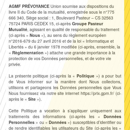
AGMF PRÉVOYANCE
Union soumise aux dispositions du
livre II du Code de la mutualité, enregistrée sous le n°775
666 340, Siège social : 1, Boulevard Pasteur – CS 32563
75724 PARIS CEDEX 15, ci-après
Groupe Pasteur
Mutualité
, agissant en qualité de responsable du traitement
(ci-après «
Nous
»), au sens du règlement européen
n°2016-679 du 27 avril 2016 et de la loi « Informatique et
Libertés » du 6 janvier 1978 modifiée (ci-après, ensemble, la
«
Règlementation
») attache une grande importance à la
protection de vos Données personnelles, et de votre vie
privée.
La présente politique (ci-après la «
Politique
») a pour but
de Vous informer sur la manière dont Nous collectons,
utilisons et partageons les Données personnelles que Vous
Nous fournissez via notre site internet https://prix.gpm.fr/ (ci-
après le «
Site
»).
Cette Politique a vocation à s’appliquer uniquement aux
traitements des informations (ci-après les «
Données
Personnelles
» ou «
Données
») susceptibles d’identifier ou
de rendre identifiables les utilisateurs du Site (ci-après les «